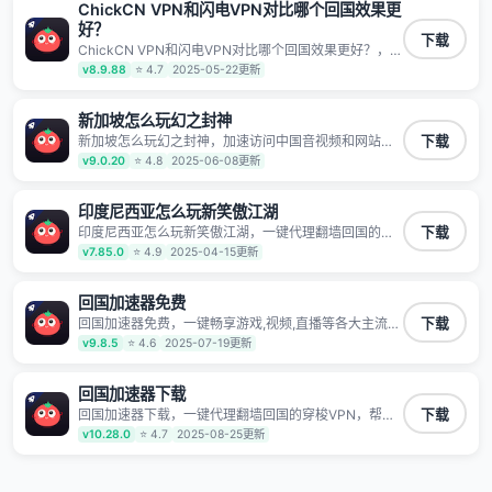
数据不泄露 阻止第三方对数据进行窃取和监听
ChickCN VPN和闪电VPN对比哪个回国效果更
好？
下载
ChickCN VPN和闪电VPN对比哪个回国效果更好？，助
力海外华人高速访问国内网络，快速开启国内各直播平
v8.9.88
⭐ 4.7
2025-05-22更新
台,解决国内视频、音乐卡顿问题；更能加速海量国服游
戏，超低延迟稳定不掉线,畅享国内网络！
新加坡怎么玩幻之封神
新加坡怎么玩幻之封神，加速访问中国音视频和网站，
下载
专业回国加速器，帮你加速访问优酷、bilibili、腾讯视
v9.0.20
⭐ 4.8
2025-06-08更新
频、爱奇艺等，加速国服游戏，例如原神、阴阳师、和
平精英、使命召唤、天涯明月刀、一梦江湖、幻书启示
录、明日方舟、战双帕弥什、sky光·遇、另一个伊甸园
印度尼西亚怎么玩新笑傲江湖
等国内各种服务,回国加速器致力于帮助海外华人和留学
印度尼西亚怎么玩新笑傲江湖，一键代理翻墙回国的穿
下载
生、港澳台地区用户提供最好的回国游戏和音乐视频加
梭VPN，帮助海外华人留学生及港澳台地区用户破除地
v7.85.0
⭐ 4.9
2025-04-15更新
速服务，可以在海外或港澳台地区流畅加速国服游戏和
区版权限制问题，一键降低游戏延迟，加速访问中国网
音视频服务，提供专业稳定的全球回国线路和游戏加速
站、游戏及应用。
专线。能加速访问优酷、爱奇艺、腾讯视频、B站、芒果
回国加速器免费
TV、西瓜视频、QQ音乐、网易云音乐、酷狗音乐、YY
等主流网站应用解除限制，带你穿梭加速回国。目前已
回国加速器免费，一键畅享游戏,视频,直播等各大主流
下载
有上百万用户，用户整体好评95%以上，一对一在线客
App应用,视频加载极速不卡顿。人在海外听歌,玩国服游
v9.8.5
⭐ 4.6
2025-07-19更新
服支持，保障你的使用体验。
戏 简单易用。
回国加速器下载
回国加速器下载，一键代理翻墙回国的穿梭VPN，帮助
下载
海外华人留学生及港澳台地区用户破除地区版权限制问
v10.28.0
⭐ 4.7
2025-08-25更新
题，一键降低游戏延迟，加速访问中国网站、游戏及应
用。