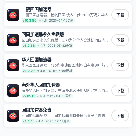
玩国服游戏、观看高清视频、听高品质音乐。
一键回国加速器
一键回国加速器，扬帆回国,快人一步 1100万海外华人
下载
都在用的音乐视频回国加速器 Android iOS Windows
v10.3.80
⭐ 4.8
2025-04-15更新
Mac TV VIP 支持多种加速场景 了解更多 看视频 全球高
速通道搭配第三方CDN节点,解锁加速腾讯视频、爱奇
艺、哔哩哔哩和优酷视频,在国外也能畅快追剧!
回国加速器永久免费版
回国加速器永久免费版，助力海外华人高速访问国内网
下载
络，快速开启国内各直播平台,解决国内视频、音乐卡顿
v8.9.88
⭐ 4.7
2025-05-22更新
问题；更能加速海量国服游戏，超低延迟稳定不掉线,畅
享国内网络！
华人回国加速器
华人回国加速器，150条高速回国线路 自有高速中转节
下载
点 无需注册 一键连接 提供高速线路 应用内直达视频音
v9.0.20
⭐ 4.8
2025-06-08更新
乐app,快人一步 应用模式 App互不干扰 不间断的隐私保
护 数据加密 隐私保护 保持高速同时确保数据不泄露 阻
止第三方对数据进行窃取和监听
海外华人回国加速器
海外华人回国加速器，在海外地区使用B站,经常会遇到B
下载
站地区版权限制/网络IP屏蔽,缓冲卡顿等问题,使用我们
v7.85.0
⭐ 4.9
2025-04-15更新
的哔哩哔哩专用回国VPN,可加速解决各类网络问题,一键
网络回国,全球智能专线为您提供最优线路,一对一技术客
服7*24小时服务。
回国加速器免费
回国加速器免费，回国加速器拥有全球海量节点覆盖，
下载
运营商专线不卡顿超稳定，专为海外华人和留学生打
v9.8.5
⭐ 4.6
2025-07-19更新
造，帮助海外华人免除地域限制，随时高速稳定低延迟
玩国服游戏、观看高清视频、听高品质音乐。