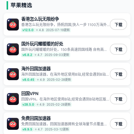
等主流网站应用解除限制，带你穿梭加速回国。目前已
苹果精选
有上百万用户，用户整体好评95%以上，一对一在线客
服支持，保障你的使用体验。
香港怎么玩无限纷争
香港怎么玩无限纷争，扬帆回国,快人一步 1100万海外
下载
华人都在用的音乐视频回国加速器 Android iOS
v12.5.0
⭐ 4.8
2025-07-19更新
Windows Mac TV VIP 支持多种加速场景 了解更多 看
视频 全球高速通道搭配第三方CDN节点,解锁加速腾讯
视频、爱奇艺、哔哩哔哩和优酷视频,在国外也能畅快追
国外玩闪耀暖暖的好处
剧!
国外玩闪耀暖暖的好处，150条高速回国线路 自有高速
下载
中转节点 无需注册 一键连接 提供高速线路 应用内直达
v6.8.2
⭐ 4.7
2025-09-03更新
视频音乐app,快人一步 应用模式 App互不干扰 不间断的
隐私保护 数据加密 隐私保护 保持高速同时确保数据不
泄露 阻止第三方对数据进行窃取和监听
海外回国加速器
海外回国加速器，在海外地区使用B站,经常会遇到B站地
下载
区版权限制/网络IP屏蔽,缓冲卡顿等问题,使用我们的哔
v8.0.45
⭐ 4.9
2025-02-28更新
哩哔哩专用回国VPN,可加速解决各类网络问题,一键网络
回国,全球智能专线为您提供最优线路,一对一技术客服
7*24小时服务。
回国VPN
回国VPN，在海外地区使用B站,经常会遇到B站地区版权
下载
限制/网络IP屏蔽,缓冲卡顿等问题,使用我们的哔哩哔哩
v28.5.0
⭐ 4.9
2025-02-28更新
专用回国VPN,可加速解决各类网络问题,一键网络回国,
全球智能专线为您提供最优线路,一对一技术客服7*24小
时服务。
免费回国加速器
免费回国加速器，回国加速器拥有全球海量节点覆盖，
下载
运营商专线不卡顿超稳定，专为海外华人和留学生打
v9.9.5
⭐ 4.7
2025-03-12更新
造，帮助海外华人免除地域限制，随时高速稳定低延迟