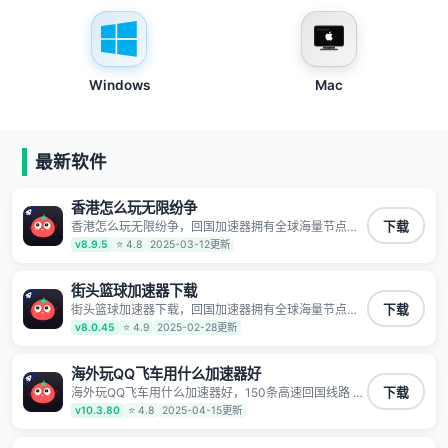
Windows
Mac
最新软件
香港怎么玩无限纷争
香港怎么玩无限纷争，回国加速器拥有全球海量节点覆
下载
盖，运营商专线不卡顿超稳定，专为海外华人和留学生
v8.9.5
⭐ 4.8
2025-03-12更新
打造，帮助海外华人免除地域限制，随时高速稳定低延
迟玩国服游戏、观看高清视频、听高品质音乐。
街头篮球加速器下载
街头篮球加速器下载，回国加速器拥有全球海量节点覆
下载
盖，运营商专线不卡顿超稳定，专为海外华人和留学生
v8.0.45
⭐ 4.9
2025-02-28更新
打造，帮助海外华人免除地域限制，随时高速稳定低延
迟玩国服游戏、观看高清视频、听高品质音乐。
海外玩QQ飞车用什么加速器好
海外玩QQ飞车用什么加速器好，150条高速回国线路 自
下载
有高速中转节点 无需注册 一键连接 提供高速线路 应用
v10.3.80
⭐ 4.8
2025-04-15更新
内直达视频音乐app,快人一步 应用模式 App互不干扰 不
间断的隐私保护 数据加密 隐私保护 保持高速同时确保