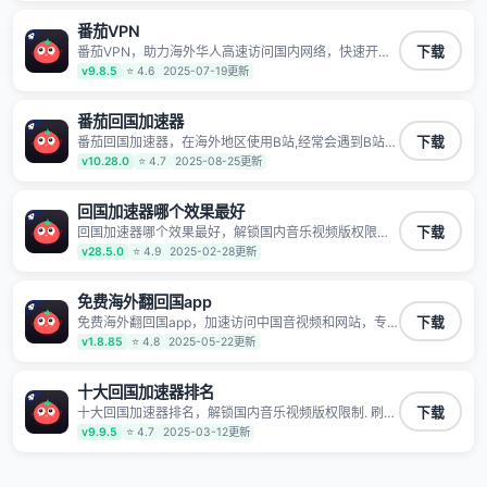
频服务，提供专业稳定的全球回国线路和游戏加速专
线。能加速访问优酷、爱奇艺、腾讯视频、B站、芒果
番茄VPN
TV、西瓜视频、QQ音乐、网易云音乐、酷狗音乐、YY
等主流网站应用解除限制，带你穿梭加速回国。目前已
番茄VPN，助力海外华人高速访问国内网络，快速开启
下载
有上百万用户，用户整体好评95%以上，一对一在线客
国内各直播平台,解决国内视频、音乐卡顿问题；更能加
v9.8.5
⭐ 4.6
2025-07-19更新
服支持，保障你的使用体验。
速海量国服游戏，超低延迟稳定不掉线,畅享国内网络！
番茄回国加速器
番茄回国加速器，在海外地区使用B站,经常会遇到B站地
下载
区版权限制/网络IP屏蔽,缓冲卡顿等问题,使用我们的哔
v10.28.0
⭐ 4.7
2025-08-25更新
哩哔哩专用回国VPN,可加速解决各类网络问题,一键网络
回国,全球智能专线为您提供最优线路,一对一技术客服
7*24小时服务。
回国加速器哪个效果最好
回国加速器哪个效果最好，解锁国内音乐视频版权限制.
下载
刷剧不卡，高清秒开. 有效降低国服游戏延迟. 提升国内
v28.5.0
⭐ 4.9
2025-02-28更新
主流应用访问速度 ; 独创加速黑科技 · 海量边缘. 动态多
线. 智能流控。
免费海外翻回国app
免费海外翻回国app，加速访问中国音视频和网站，专
下载
业回国加速器，帮你加速访问优酷、bilibili、腾讯视频、
v1.8.85
⭐ 4.8
2025-05-22更新
爱奇艺等，加速国服游戏，例如原神、阴阳师、和平精
英、使命召唤、天涯明月刀、一梦江湖、幻书启示录、
明日方舟、战双帕弥什、sky光·遇、另一个伊甸园等国
十大回国加速器排名
内各种服务,回国加速器致力于帮助海外华人和留学生、
十大回国加速器排名，解锁国内音乐视频版权限制. 刷剧
下载
港澳台地区用户提供最好的回国游戏和音乐视频加速服
不卡，高清秒开. 有效降低国服游戏延迟. 提升国内主流
v9.9.5
⭐ 4.7
2025-03-12更新
务，可以在海外或港澳台地区流畅加速国服游戏和音视
应用访问速度 ; 独创加速黑科技 · 海量边缘. 动态多线. 智
频服务，提供专业稳定的全球回国线路和游戏加速专
能流控。
线。能加速访问优酷、爱奇艺、腾讯视频、B站、芒果
TV、西瓜视频、QQ音乐、网易云音乐、酷狗音乐、YY