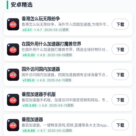
安卓精选
香港怎么玩无限纷争
香港怎么玩无限纷争，海外华人回国加速器,为境外华人
下载
解决海外怎么听歌?海外怎么看剧?海外怎么玩游戏不卡
v2.3.1
⭐ 4.7
2025-05-22更新
等境外难题,全球回国稳定国内节点,专业、流畅加速让海
外党们一键轻松回国,简单好用
在国外用什么加速器打魔兽世界
在国外用什么加速器打魔兽世界，精选全球好物针对海
下载
外华人、留学生和海外出差用户打造的一款高质量专属
v9.0.20
⭐ 4.8
2025-06-08更新
回国加速器,只要身处海外即可一键加速畅享国内网络:追
剧听歌、影音娱乐、游戏电竞、赛事直播、商务办公、
炒股等多场景的应用及网络加速
国外访问国内加速器
国外访问国内加速器，回国加速器拥有全球海量节点覆
下载
盖，运营商专线不卡顿超稳定，专为海外华人和留学生
v7.85.0
⭐ 4.9
2025-04-15更新
打造，帮助海外华人免除地域限制，随时高速稳定低延
迟玩国服游戏、观看高清视频、听高品质音乐。
番茄加速器手机版
番茄加速器手机版，加速访问中国音视频和网站，专业
下载
回国加速器，帮你加速访问优酷、bilibili、腾讯视频、爱
v10.3.80
⭐ 4.8
2025-04-15更新
奇艺等，加速国服游戏，例如原神、阴阳师、和平精
英、使命召唤、天涯明月刀、一梦江湖、幻书启示录、
明日方舟、战双帕弥什、sky光·遇、另一个伊甸园等国
番茄加速器
内各种服务,回国加速器致力于帮助海外华人和留学生、
番茄加速器，一键畅享游戏,视频,直播等各大主流App应
下载
港澳台地区用户提供最好的回国游戏和音乐视频加速服
用,视频加载极速不卡顿。人在海外听歌,玩国服游戏 简
v8.9.88
⭐ 4.7
2025-05-22更新
务，可以在海外或港澳台地区流畅加速国服游戏和音视
单易用。